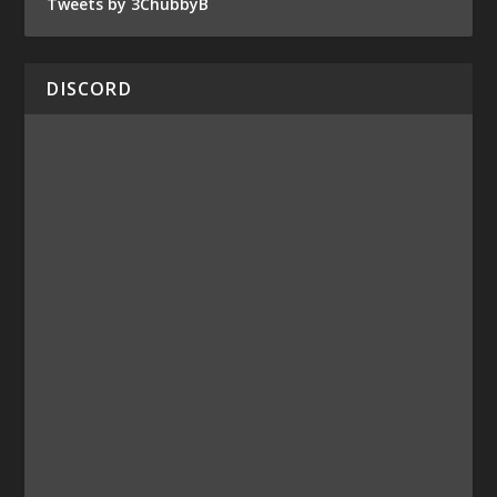
Tweets by 3ChubbyB
DISCORD