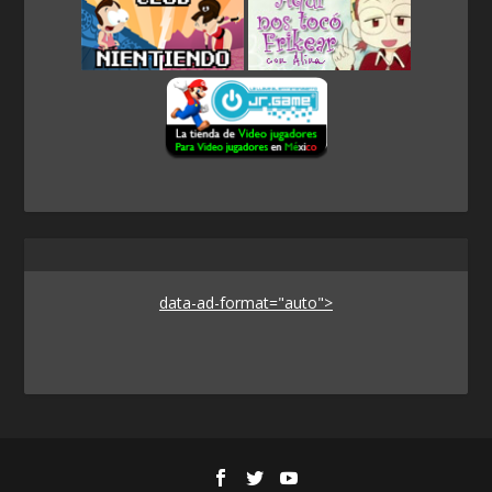
data-ad-format="auto">