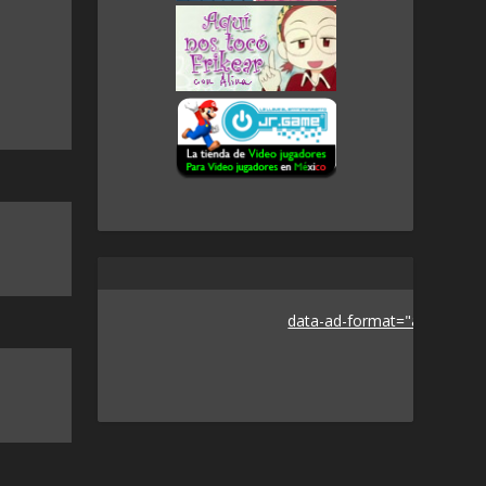
data-ad-format="auto">