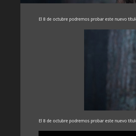
El 8 de octubre podremos probar este nuevo títul
El 8 de octubre podremos probar este nuevo títul