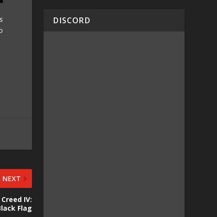
s
DISCORD
o
NEXT
 Creed IV:
Black Flag