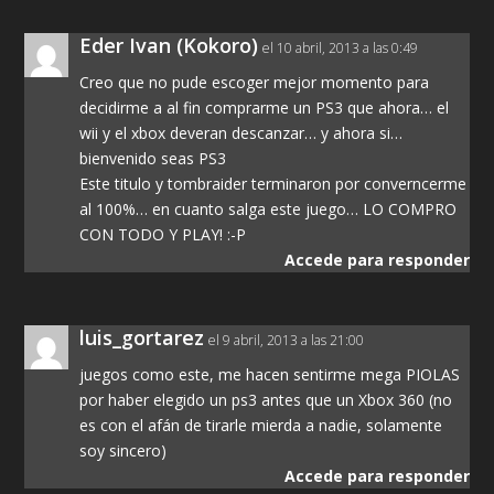
Eder Ivan (Kokoro)
el 10 abril, 2013 a las 0:49
Creo que no pude escoger mejor momento para
decidirme a al fin comprarme un PS3 que ahora… el
wii y el xbox deveran descanzar… y ahora si…
bienvenido seas PS3
Este titulo y tombraider terminaron por converncerme
al 100%… en cuanto salga este juego… LO COMPRO
CON TODO Y PLAY! :-P
Accede para responder
luis_gortarez
el 9 abril, 2013 a las 21:00
juegos como este, me hacen sentirme mega PIOLAS
por haber elegido un ps3 antes que un Xbox 360 (no
es con el afán de tirarle mierda a nadie, solamente
soy sincero)
Accede para responder