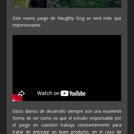
Este nuevo juego de Naughty Dog se verá más que
impresionante.
Estos diarios de desarrollo siempre son una excelente
forma de ver como es que el estudio responsable por
el juego en cuestión trabaja constantemente para
tratar de entregar un buen producto, en el caso de