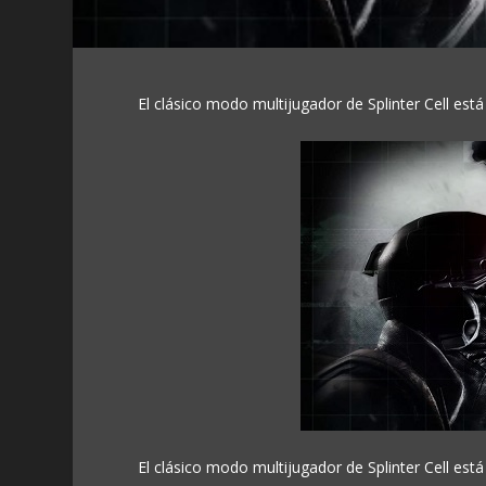
El clásico modo multijugador de Splinter Cell está
El clásico modo multijugador de Splinter Cell está