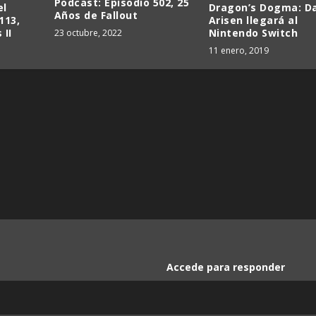
Podcast: Episodio 502, 25
el
Dragon’s Dogma: D
Años de Fallout
113,
Arisen llegará al
 II
Nintendo Switch
23 octubre, 2022
11 enero, 2019
Accede para responder