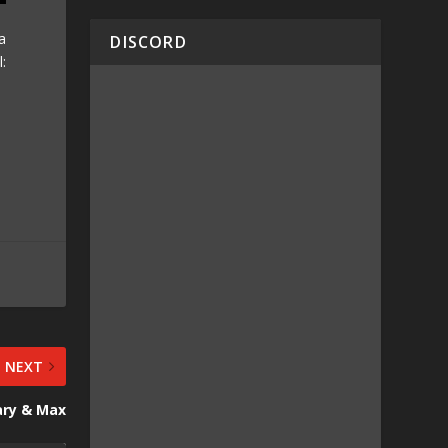
a
DISCORD
:
NEXT
ary & Max