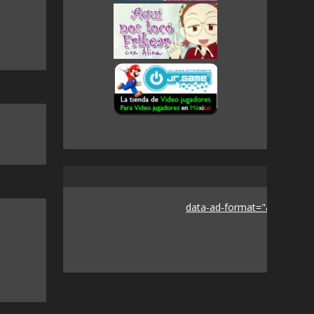
data-ad-format="auto">