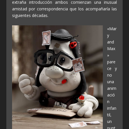
extraña introducción ambos comienzan una inusual
amistad por correspondencia que los acompañaría las
siguientes décadas.
«Mar
y
and
Max
»
pare
ce y
no
una
anim
ació
n
infan
til,
un
punt