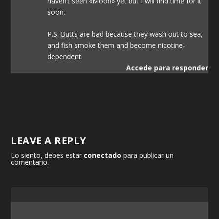
haven’t seen «Moon» yet but I will find time for it
soon.
P.S. Butts are bad because they wash out to sea,
and fish smoke them and become nicotine-
dependent.
Accede para responder
LEAVE A REPLY
Lo siento, debes estar
conectado
para publicar un
comentario.