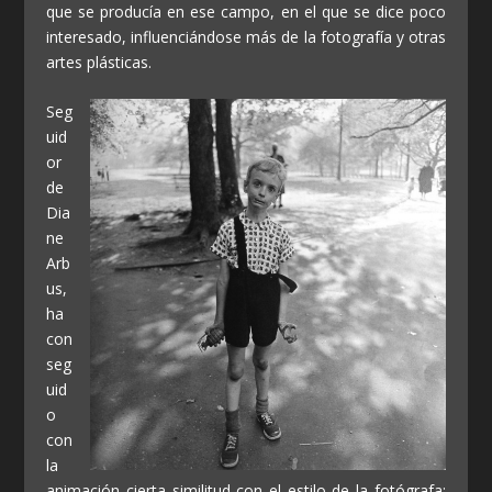
que se producía en ese campo, en el que se dice poco
interesado, influenciándose más de la fotografía y otras
artes plásticas.
Seg
uid
or
de
Dia
ne
Arb
us,
ha
con
seg
uid
o
con
la
animación cierta similitud con el estilo de la fotógrafa: