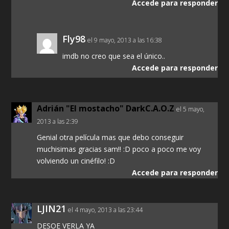
Accede para responder
Fly98
el 9 mayo, 2013 a las 16:38
imdb no creo que sea el único..
Accede para responder
Adrián "El mostacho" DarkC.A.O.Z
el 5 mayo,
2013 a las 2:39
Genial otra película mas que debo conseguir
muchisimas gracias sam!! :D poco a poco me voy
volviendo un cinéfilo! :D
Accede para responder
LJIN21
el 4 mayo, 2013 a las 23:44
DESOE VERLA YA