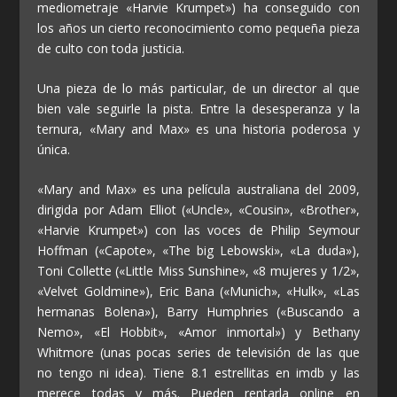
mediometraje «Harvie Krumpet») ha conseguido con
los años un cierto reconocimiento como pequeña pieza
de culto con toda justicia.
Una pieza de lo más particular, de un director al que
bien vale seguirle la pista. Entre la desesperanza y la
ternura, «Mary and Max» es una historia poderosa y
única.
«Mary and Max» es una película australiana del 2009,
dirigida por Adam Elliot («Uncle», «Cousin», «Brother»,
«Harvie Krumpet») con las voces de Philip Seymour
Hoffman («Capote», «The big Lebowski», «La duda»),
Toni Collette («Little Miss Sunshine», «8 mujeres y 1/2»,
«Velvet Goldmine»), Eric Bana («Munich», «Hulk», «Las
hermanas Bolena»), Barry Humphries («Buscando a
Nemo», «El Hobbit», «Amor inmortal») y Bethany
Whitmore (unas pocas series de televisión de las que
no tengo ni idea). Tiene 8.1 estrellitas en imdb y las
merece todas y más. Pueden rentarla online en