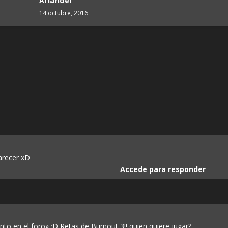
Ariandel
14 octubre, 2016
arecer xD
Accede para responder
anto en el foro» :D Retas de Burnout 3!! quien quiere jugar?.