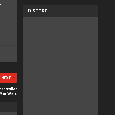
ue
DISCORD
,
NEXT
esarrollar
 Star Wars