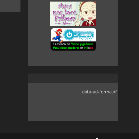
data-ad-format="auto">