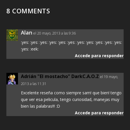
8 COMMENTS
Alan
el 20 mayo, 2013 a las 9:36
:yes: :yes: :yes: :yes: :yes: :yes: :yes: :yes: :yes: :yes: :yes:
:yes: :eek:
Accede para responder
Adrián "El mostacho" DarkC.A.O.Z
el 19 mayo,
2013 a las 11:31
Excelente reseña como siempre sam! que bien! tengo
que ver esa pelicula, tengo curiosidad, manejas muy
bien las palabras!!! :D
Accede para responder