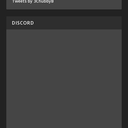
Tweets by 3ChubbyB
DISCORD