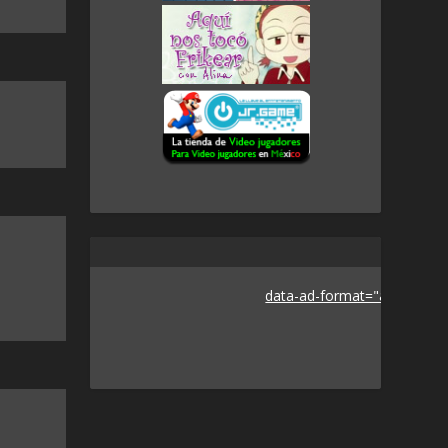
data-ad-format="auto">