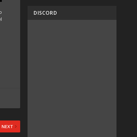
o
DISCORD
el
NEXT