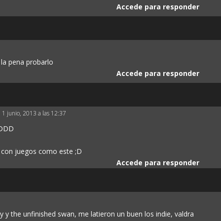
Accede para responder
 la pena probarlo
Accede para responder
l 1 junio, 2013 a las 12:37
xDDD
s con juegos como este ;D
Accede para responder
y y the unfinished swan, me latieron un buen los indie, valdra