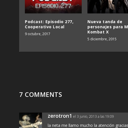
Podcast: Episodio 277,
Nueva tanda de
Cooperativo Local
personajes para M
Kombat X
9 octubre, 2017
5 diciembre, 2015
7 COMMENTS
zerotron1
el 3 junio, 2013 a las 19:09
la neta me llamo mucho la atención gracias