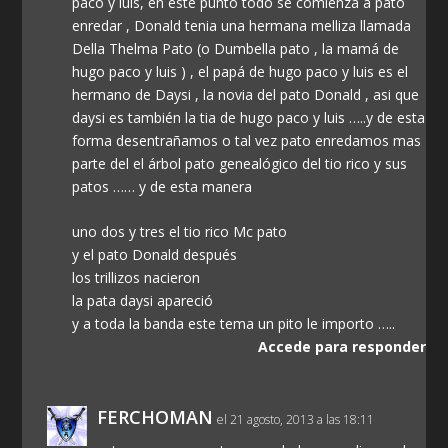
paco y luis, en este punto todo se comienza a pato
enredar , Donald tenia una hermana melliza llamada
Della Thelma Pato (o Dumbella pato , la mamá de
hugo paco y luis ) , el papá de hugo paco y luis es el
hermano de Daysi , la novia del pato Donald , asi que
daysi es también la tia de hugo paco y luis …..y de esta
forma desentrañamos o tal vez pato enredamos mas
parte del el árbol pato genealógico del tio rico y sus
patos …… y de esta manera
uno dos y tres el tio rico Mc pato
y el pato Donald después
los trillizos nacieron
la pata daysi apareció
y a toda la banda este tema un pito le importo …..
Accede para responder
FERCHOMAN
el 21 agosto, 2013 a las 18:11