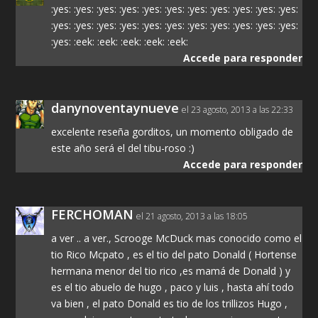
:yes: :yes: :yes: :yes: :yes: :yes: :yes: :yes: :yes: :yes: :yes:
:yes: :yes: :yes: :yes: :yes: :yes: :yes: :yes: :yes: :yes: :yes:
:yes: :eek: :eek: :eek: :eek: :eek:
Accede para responder
danynoventaynueve
el 23 agosto, 2013 a las 22:33
excelente reseña gorditos, un momento obligado de
este año será el del tibu-roso :)
Accede para responder
FERCHOMAN
el 21 agosto, 2013 a las 18:05
a ver .. a ver., Scrooge McDuck mas conocido como el
tio Rico Mcpato , es el tio del pato Donald ( Hortense
hermana menor del tio rico ,es mamá de Donald ) y
es el tio abuelo de hugo , paco y luis , hasta ahí todo
va bien , el pato Donald es tio de los trillizos Hugo ,