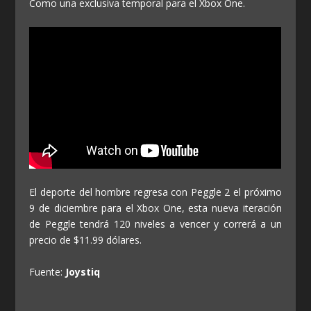
Como una exclusiva temporal para el Xbox One.
El deporte del hombre regresa con Peggle 2 el próximo
9 de diciembre para el Xbox One, esta nueva iteración
de Peggle tendrá 120 niveles a vencer y correrá a un
precio de $11.99 dólares.
Fuente:
Joystiq