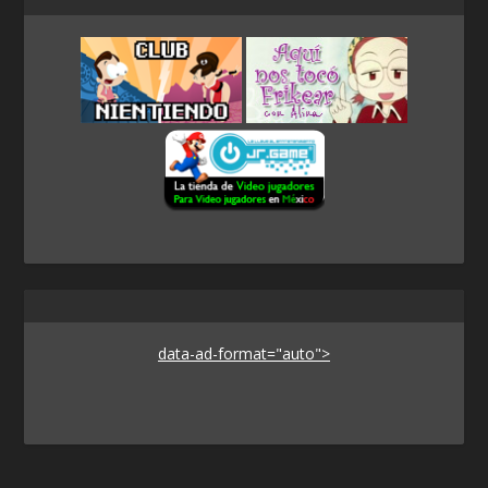
data-ad-format="auto">