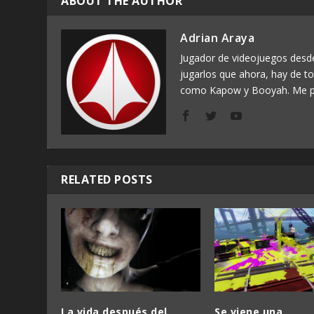
ABOUT THE AUTHOR
Adrian Araya
Jugador de videojuegos des
jugarlos que ahora, hay de t
como Kapow y Booyah. Me p
RELATED POSTS
La vida después del
Se viene una