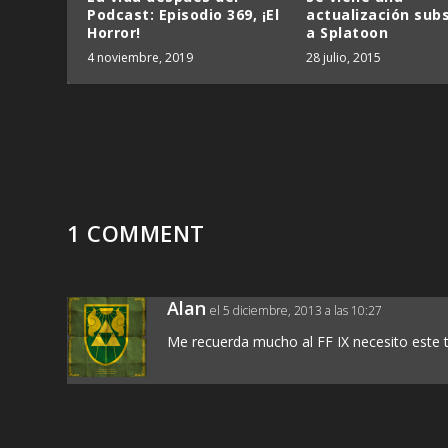
Podcast: Episodio 369, ¡El
actualización sub
Horror!
a Splatoon
4 noviembre, 2019
28 julio, 2015
1 COMMENT
Alan
el 5 diciembre, 2013 a las 10:27
Me recuerda mucho al FF IX necesito este titulo!