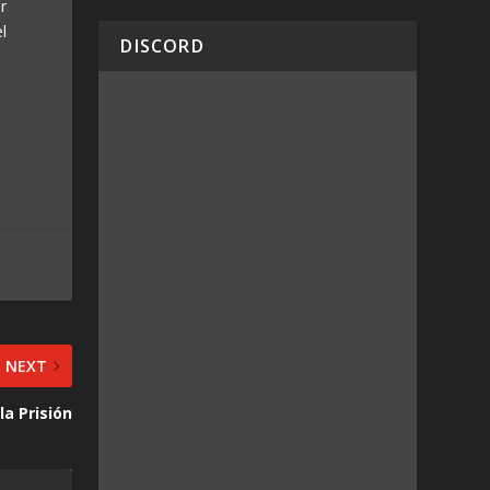
or
l
DISCORD
NEXT
la Prisión