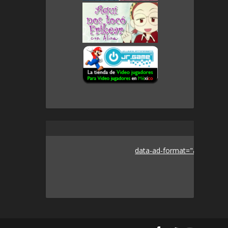
data-ad-format="auto">