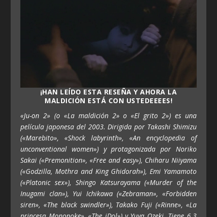
¡HAN LEÍDO ESTA RESEÑA Y AHORA LA
MALDICIÓN ESTÁ CON USTEDEEEES!
«Ju-on 2» (o «La maldición 2» o «El grito 2») es una
película japonesa del 2003. Dirigida por Takashi Shimizu
(«Marebito», «Shock labyrinth», «An encyclopedia of
unconventional women») y protagonizada por Noriko
Sakai («Premonition», «Free and easy»), Chiharu Niiyama
(«Godzilla, Mothra and King Ghidorah»), Emi Yamamoto
(«Platonic sex»), Shingo Katsurayama («Murder of the
Inugami clan»), Yui Ichikawa («Zebraman», «Forbidden
siren», «The black swindler»), Takako Fuji («Rinne», «La
princesa Mononoke», «The iDol») y Yuya Ozeki. Tiene 6.3