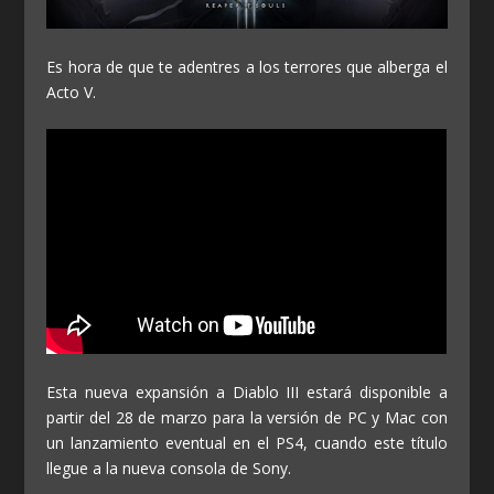
Es hora de que te adentres a los terrores que alberga el
Acto V.
Esta nueva expansión a Diablo III estará disponible a
partir del 28 de marzo para la versión de PC y Mac con
un lanzamiento eventual en el PS4, cuando este título
llegue a la nueva consola de Sony.