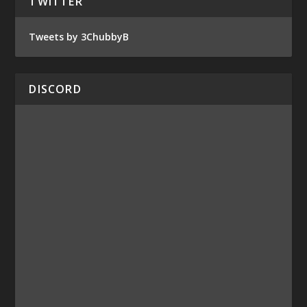
TWITTER
Tweets by 3ChubbyB
DISCORD