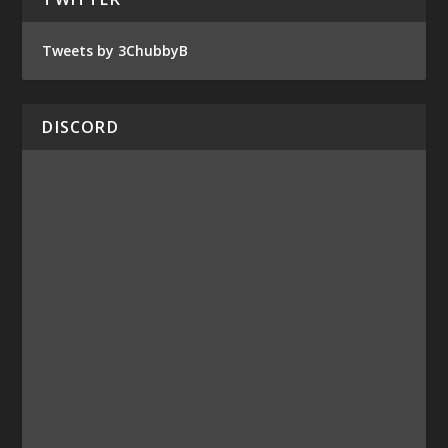
Tweets by 3ChubbyB
DISCORD