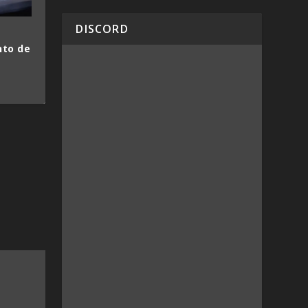
DISCORD
l
nto de