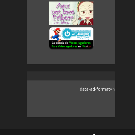
data-ad-format="auto">