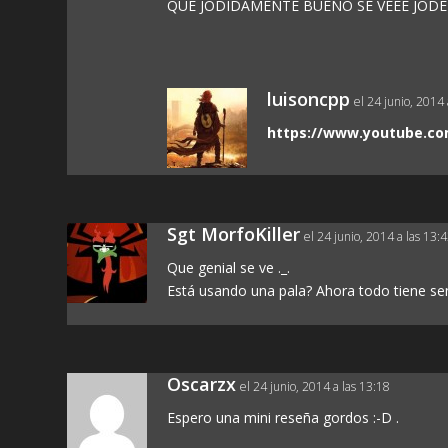
QUE JODIDAMENTE BUENO SE VEEE JODER YA
luisoncpp
el 24 junio, 2014 
https://www.youtube.c
Sgt MorfoKiller
el 24 junio, 2014 a las 13:
Que genial se ve ._.
Está usando una pala? Ahora todo tiene sen
Oscarzx
el 24 junio, 2014 a las 13:18
Espero una mini reseña gordos :-D .