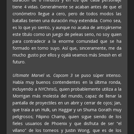
tiene 4 vidas. Generalmente se acaban antes de que el
cronómetro llegue a cero, pero de todos modos las
batallas tienen una duración muy extendida. Como sea,
es lo que yo siento, y aunque no acaba de antojárseme
este título como un juego de peleas serio, no soy quien
para contradecir a la enorme comunidad que se ha
formado en torno suyo. Así que, sinceramente, me da
mucho gusto por ellos y ojalá veamos más
Smash
en el
futuro.
Ultimate Marvel vs. Capcom 3
se puso súper intenso.
Había muy buenos contendientes en la última ronda,
incluyendo a NYChrisG, quien probablemente utiliza a la
Morrigan más molesta del mundo, capaz de llenar la
pantalla de proyectiles en un abrir y cerrar de ojos; Jan,
que traía a un Hulk, un Haggar y un Shuma Gorath muy
peligrosos; Filipino Champ, quien sigue siendo de los
fieles usuarios de Phoenix y que disfruta de ser “el
villano” de los torneos y Justin Wong, que es de los