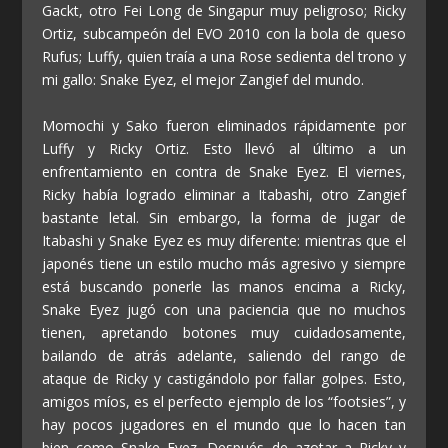
Gackt, otro Fei Long de Singapur muy peligroso; Ricky
Ortiz, subcampeón del EVO 2010 con la bola de queso
Rufus; Luffy, quien traía a una Rose sedienta del trono y
mi gallo: Snake Eyez, el mejor Zangief del mundo.
Momochi y Sako fueron eliminados rápidamente por
Luffy y Ricky Ortiz. Esto llevó al último a un
enfrentamiento en contra de Snake Eyez. El viernes,
Ricky había logrado eliminar a Itabashi, otro Zangief
bastante letal. Sin embargo, la forma de jugar de
Itabashi y Snake Eyez es muy diferente: mientras que el
japonés tiene un estilo mucho más agresivo y siempre
está buscando ponerle las manos encima a Ricky,
Snake Eyez jugó con una paciencia que no muchos
tienen, apretando botones muy cuidadosamente,
bailando de atrás adelante, saliendo del rango de
ataque de Ricky y castigándolo por fallar golpes. Esto,
amigos míos, es el perfecto ejemplo de los “footsies”, y
hay pocos jugadores en el mundo que lo hacen tan
bien como Snake Eyez. Después de azotar a Ricky y