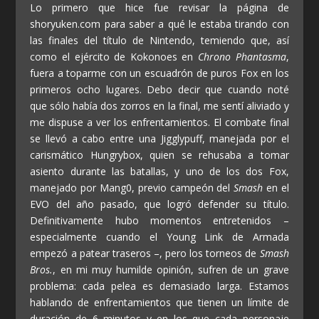
Lo primero que hice fue revisar la página de
shoryuken.com para saber a qué le estaba tirando con
las finales del título de Nintendo, temiendo que, así
como el ejército de Kokonoes en
Chrono Phantasma
,
fuera a toparme con un escuadrón de puros Fox en los
primeros ocho lugares. Debo decir que cuando noté
que sólo había dos zorros en la final, me sentí aliviado y
me dispuse a ver los enfrentamientos. El combate final
se llevó a cabo entre una Jigglypuff, manejada por el
carismático Hungrybox, quien se rehusaba a tomar
asiento durante las batallas, y uno de los dos Fox,
manejado por Mang0, previo campeón del
Smash
en el
EVO del año pasado, que logró defender su título.
Definitivamente hubo momentos entretenidos –
especialmente cuando el Young Link de Armada
empezó a patear traseros –, pero los torneos de
Smash
Bros.
, en mi muy humilde opinión, sufren de un grave
problema: cada pelea es demasiado larga. Estamos
hablando de enfrentamientos que tienen un límite de
duración de 6 minutos y en los que cada personaje