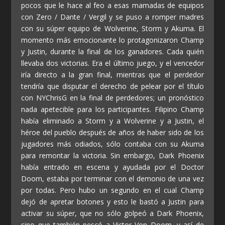
pocos que le hace al feo a esas mamadas de equipos
con Zero / Dante / Vergil y se puso a romper madres
con su súper equipo de Wolverine, Storm y Akuma. El
momento más emocionante lo protagonizaron Champ
y Justin, durante la final de los ganadores. Cada quién
llevaba dos victorias. Era el último juego, y el vencedor
iría directo a la gran final, mientras que el perdedor
tendría que disputar el derecho de pelear por el título
con NYChrisG en la final de perdedores; un pronóstico
nada apetecible para los participantes. Filipino Champ
había eliminado a Storm y a Wolverine y a Justin, el
héroe del pueblo después de años de haber sido de los
jugadores más odiados, sólo contaba con su Akuma
para remontar la victoria. Sin embargo, Dark Phoenix
había entrado en escena y ayudada por el Doctor
Doom, estaba por terminar con el demonio de una vez
por todas. Pero hubo un segundo en el cual Champ
dejó de apretar botones y esto le bastó a Justin para
activar su súper, que no sólo golpeó a Dark Phoenix,
sino que también pescó a Victor Von Doom, y así de