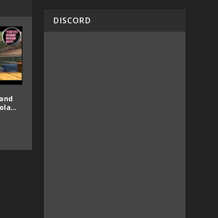
DISCORD
Land
cola…