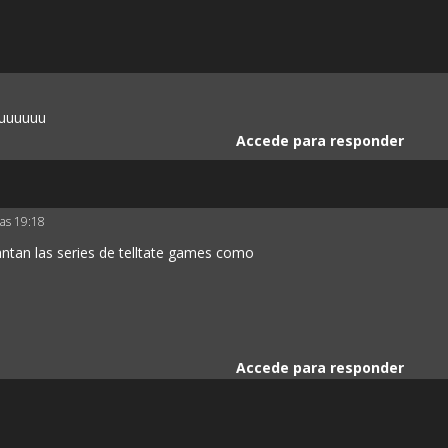
uruuuuuu
Accede para responder
las 19:18
antan las series de telltate games como
Accede para responder