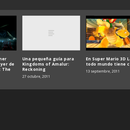
Una pequeña guía para
mer
En Super Mario 3D 
Kingdoms of Amalur:
ayer de
todo mundo tiene 
Reckoning
: The
13 septiembre, 2011
27 octubre, 2011