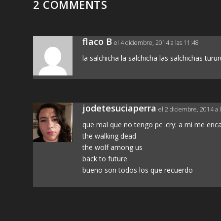
2 COMMENTS
flaco B
el 4 diciembre, 2014 a las 11:48
la salchicha la salchicha las salchichas tur
jodetesuciaperra
el 2 diciembre, 2014 a 
que mal que no tengo pc :cry: a mi me enc
the walking dead
the wolf among us
back to future
bueno son todos los que recuerdo