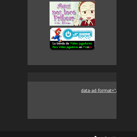
data-ad-format="auto">