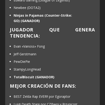
Edward Gaming (League of Legends)
Newbee (DOTA2)
Ninjas in Pajamas (Counter-Strike:
GO)
(GANADOR)
JUGADOR QUE GENERA
TENDENCIA:
Evan «Vanoss» Fong
Jeff Gerstmann
PewDiePie
StampyLongHead
TotalBiscuit
(GANADOR)
MEJOR CREACIÓN DE FANS:
BEST Zelda Rap EVER!! por Egoraptor
Luigi Death Stare por CZBwoi y Rizupicorr