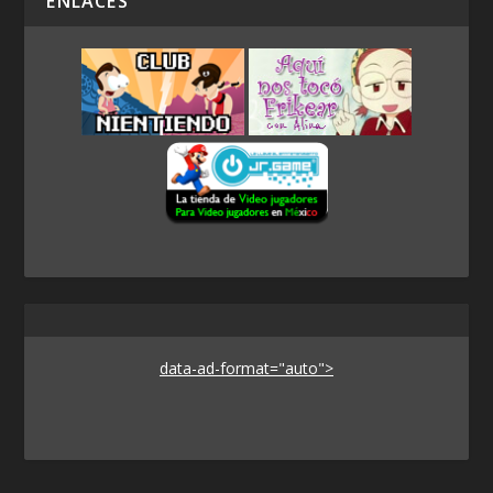
ENLACES
data-ad-format="auto">