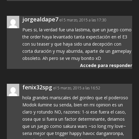
jorgealdape7
el 5 marzo, 2015 a las 17:30
Pues si, la verdad fue una lastima, que un juego como
the order haya levantado tanta expectación en el E3
con su teaser y que haya sido una decepción con
corta duración y muy aburrida, aparte de un gameplay
obsoleto. Ah pero se ve muy bonito xD
Accede para responder
fenix32spg
el 5 marzo, 2015 a las 16:52
hola grandes mariscales del gordeo que el poderoso
Modok ilumine su senda, bien en mi opinion es un
claro y rotundo NO, razones: 1-si ese fuera el caso,
osea que si fuera un factor determinante, diriamos
que un juego como sakura wars ~so long my love~
seria mejor que trigger happy havoc danganronpa,