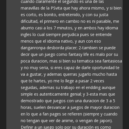
cuando claramente el segundo es una de las
maravillas de la PSvita que hay ahora mismo, y si bien
es corto, es bonito, entretenido, y con su justa
dificultad, el primero en cambio no es ni pasable, me
aburrio casi a los 7 minutos, y en ambos hay idioma
ingles lo cual siempre perjudica pues se entiende
menos que el idioma nativo, y aun con eso
danganronpa desborda placer; 2-tambien se puede
decir que un juego como fantasy life es malo por su
poca duracion, mas si bien su tematica sea fantasiosa
y no muy seria, si eres capaz de darle oportunidad te
va a gustar, y ademas querras jugarlo mucho hasta
que te hartes, yo me lo llege a pasar 2 veces
seguidas, ademas su trabajo en el endding aunque
simple es autenticamente genial; y 3-esta mas que
demostrado que juegos con una duracion de 3 a 5
horas, suelen desvancar a juegos de mayor duracion
en lo que a fan pages se refieren (siempre y cuando
no tengan que ver de anime, o vengan de japon).
Definir a un juego solo por su duración es como