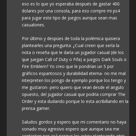
eso es lo que yo esperaba después de gastar 400
dolares por una consola, para eso compre mi ps4
para jugar este tipo de juegos aunque sean mas
casualones.
Por último y despúes de toda la polémica quisiera
plantearles una pregunta: ¿Cual creen que sería la
nota o reseña que le daría un jugador casual (de los
que juegan Call of Duty o Fifa) a juegos Dark Souls o
Fire Emblem? Yo creo que le pondrían un 5 por
gráficos espantosos y durabilidad eterna- no me mal
interpreten los pongo de ejemplo porque los tengo y
me gustaron- pero quiero que vean desde el angulo
opuesto, del jugador casual que podría comprar The
Order y esta dudando porque lo esta acribillando en la
prensa gamer.
Saludos gordos y espero que mi comentario no haya
sonado muy agresivo espero que aunque sea me
contesten por acá porque les estoy planteando otro