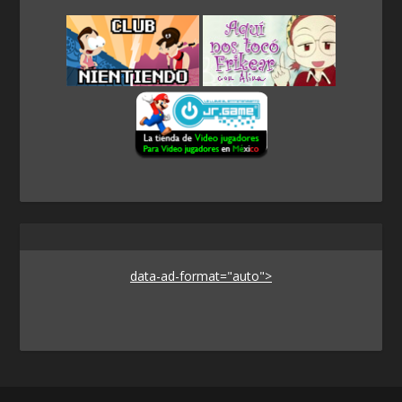
data-ad-format="auto">