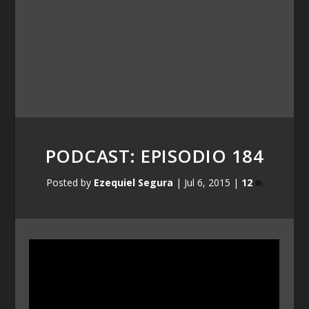
PODCAST: EPISODIO 184
Posted by
Ezequiel Segura
|
Jul 6, 2015
|
12