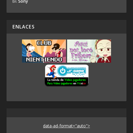
Sony
En:
ENLACES
data-ad-format="auto">