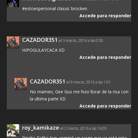
#estoespersonal classic brocken
Accede para responder
CAZADOR351
el 3 marzo, 2016 a las 0:50
HIPOGULAYCACA XD
Accede para responder
CAZADOR351
el 9 marzo, 2016 a las 1:01
No mamen, Gee Gus me hizo llorar de la risa con
la ultima parte XD
Accede para responder
roy_kamikaze
el 2 marzo, 2016 a las 16:05
Pinche Rafita-kun, rompió un juego que ya está roto