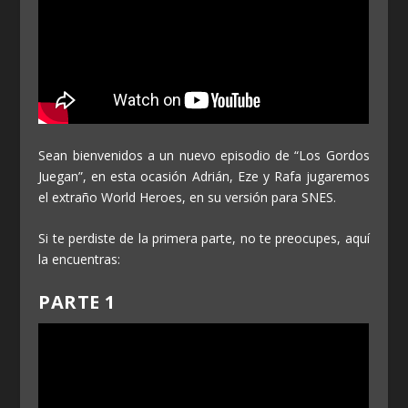
Sean bienvenidos a un nuevo episodio de “Los Gordos
Juegan”, en esta ocasión Adrián, Eze y Rafa jugaremos
el extraño World Heroes, en su versión para SNES.
Si te perdiste de la primera parte, no te preocupes, aquí
la encuentras:
PARTE 1