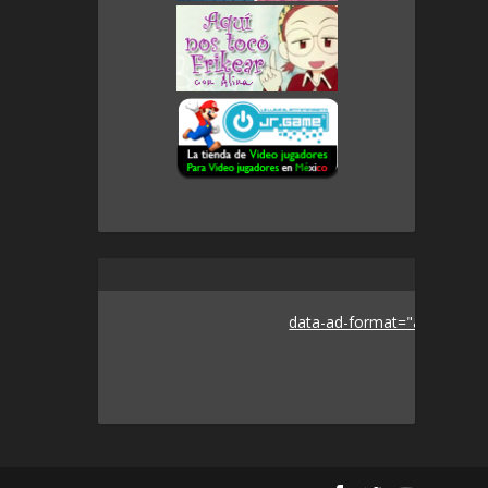
data-ad-format="auto">