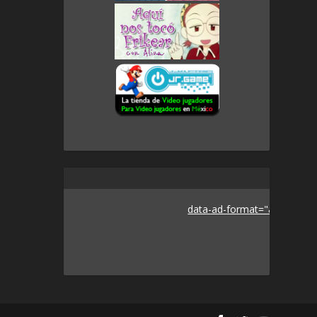
data-ad-format="auto">