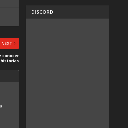
DISCORD
NEXT
e conocer
historias
 a