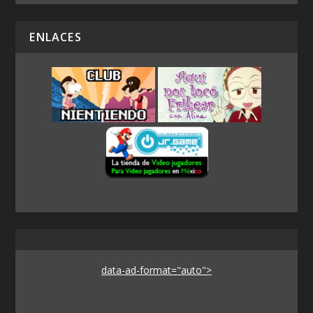
ENLACES
data-ad-format="auto">