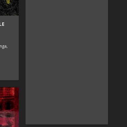
LE
nga,