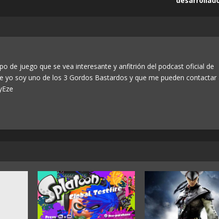
desarrollad
a
r
a
a
u
m
po de juego que se vea interesante y anfitrión del podcast oficial de
e
ue yo soy uno de los 3 Gordos Bastardos y que me pueden contactar
n
yEze
t
a
r
o
d
i
s
m
i
n
u