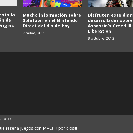
i
r
e
enta la
Mucha información sobre
Disfruten este diar
ón de
Splatoon en el Nintendo
desarrollador sobre
l
rigins
Direct del día de hoy
Assassin’s Creed III:
v
Liberation
7 mayo, 2015
o
9 octubre, 2012
l
u
m
e
n
.
as 14:09
 reseña juegos con MAC!!!!!! por dios!!!!