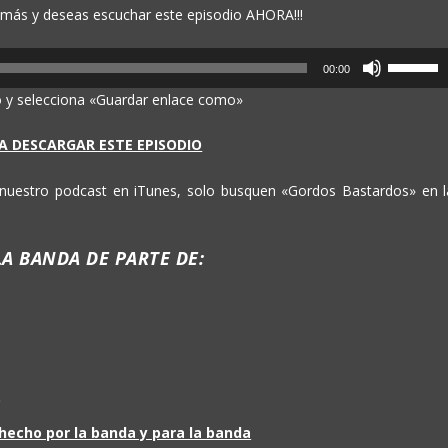
ar más y deseas escuchar este episodio AHORA!!!
U
00:00
t
o y selecciona «Guardar enlace como»
i
l
A DESCARGAR ESTE EPISODIO
i
z
e nuestro podcast en iTunes, solo busquen «Gordos Bastardos» en l
a
l
a
A BANDA DE PARTE DE:
s
t
e
c
l
a
)
s
d
o hecho por la banda y para la banda