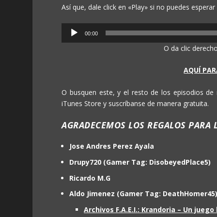
Así que, dale click en «Play» si no puedes esper
Reproductor
00:00
de
O da clic derech
audio
AQUÍ PAR
O busquen este, y el resto de los episodios d
iTunes Store y suscríbanse de manera gratuita.
AGRADECEMOS LOS REGALOS PARA L
Jose Andres Perez Ayala
Drupy720 (Gamer Tag: DisobeyedPlace5)
Ricardo M.G
Aldo Jimenez (Gamer Tag: DeathHomer45
Archivos F.A.E.I.: Krandoria – Un jueg