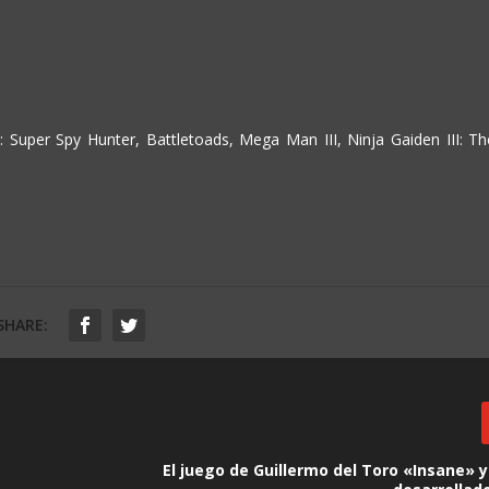
e
f
l
e
c
h
 Super Spy Hunter, Battletoads, Mega Man III, Ninja Gaiden III: Th
a
a
r
r
i
b
a
SHARE:
/
a
b
a
j
o
El juego de Guillermo del Toro «Insane» 
p