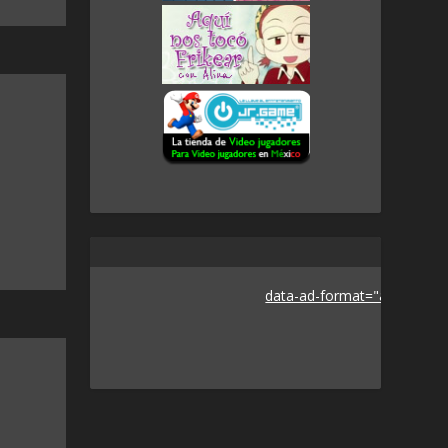
data-ad-format="auto">