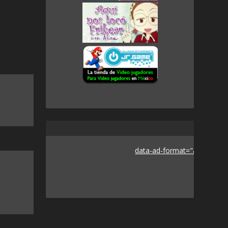
data-ad-format="auto">