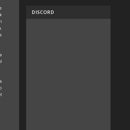
e
DISCORD
k
n
.
s
a
l
a
o
l