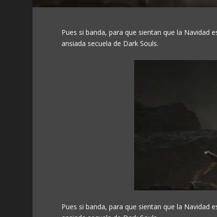
Pues si banda, para que sientan que la Navidad es
ansiada secuela de Dark Souls.
Pues si banda, para que sientan que la Navidad es