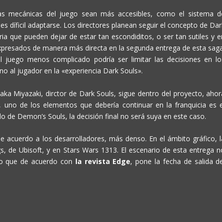
nas mecánicas del juego sean más accesibles, como el sistema d
es díficil adaptarse. Los directores planean seguir el concepto de Dar
ia que pueden dejar de estar tan escondiditos, o ser tan sutiles y e
xpresados de manera más directa en la segunda entrega de esta saga
juego menos complicado podría ser limitar las decisiones en lo
eno al jugador en la «experiencia Dark Souls».
ka Miyazaki, dirctor de Dark Souls, sigue dentro del proyecto, ahor
, uno de los elementos que debería continuar en la franquicia es e
lo de Demon’s Souls, la decisión final no será suya en este caso.
e acuerdo a los desarrolladores, más denso. En el ámbito gráfico, l
gs, de Ubisoft, y en Stars Wars 1313. El escenario de esta entrega n
 lo que de acuerdo con
l
a revista Edge
, pone la fecha de salida de