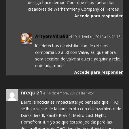
desligo hace tiempo ? por que esos fueron los
creadores de Warhammer y Company of Heroes
Accede para responder
ArtyomVilla90
el 19 diciembre, 2012 a las 21:15
los derechos de distribucion de relic los
compartia 50 a 50 con Valve, asi que ahora
sera decicion de valve si quiere adquirir a relic,
o dejarla morir
Accede para responder
nrequiz1
el 19 diciembre, 2012 a las 14:51
Berro la noticia es impactante; yo pensaba que THQ
se iba a salvar de la bancarrota con el lanzamiento de
Darksiders II, Saints Row 4, Metro Last Night,
Homefront II. Y yo se que estaba jodida; pero las
desarrolladoras de THQ tiene buen potencial para