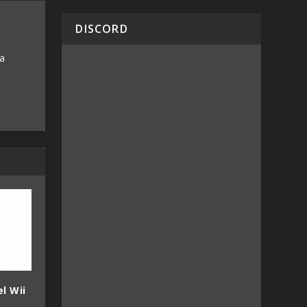
DISCORD
 a
el Wii