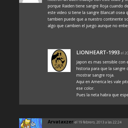
porque Raiden tiene sangre Roja cuando de
este video si tiene la sangre Blanca!! osea 
tambien puede que a nuestro continente sol
algo que cambien el juego aunque no entie
LIONHEART-1993
el 2
Japon es mas sensible con e
historia para que la sangre
mostrar sangre roja.
Aqui en America les vale pi
ese color.
Pues la neta habra que esp
Arvataxzer
el 19 febrero, 2013 a las 22:24