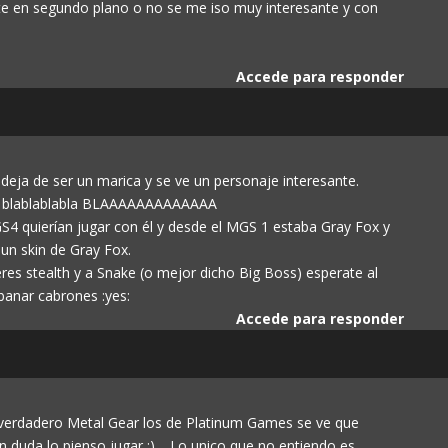
ste en segundo plano o no se me iso muy interesante y con
Accede para responder
n deja de ser un marica y se ve un personaje interesante.
r» blablablabla BLAAAAAAAAAAAAA
S4 quierían jugar con él y desde el MGS 1 estaba Gray Fox y
n un skin de Gray Fox.
ieres stealth y a Snake (o mejor dicho Big Boss) esperate al
banar cabrones :yes:
Accede para responder
 verdadero Metal Gear los de Platinum Games se ve que
sin duda lo pienso jugar :)… Lo unico que no entiendo es