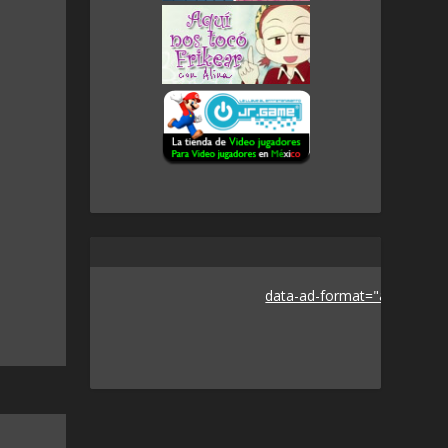
data-ad-format="auto">