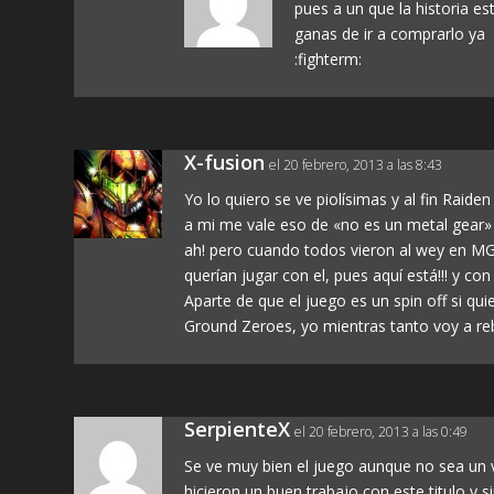
pues a un que la historia e
ganas de ir a comprarlo ya
:fighterm:
X-fusion
el 20 febrero, 2013 a las 8:43
Yo lo quiero se ve piolísimas y al fin Raide
a mi me vale eso de «no es un metal gea
ah! pero cuando todos vieron al wey en MG
querían jugar con el, pues aquí está!!! y co
Aparte de que el juego es un spin off si qu
Ground Zeroes, yo mientras tanto voy a re
SerpienteX
el 20 febrero, 2013 a las 0:49
Se ve muy bien el juego aunque no sea un
hicieron un buen trabajo con este titulo y 