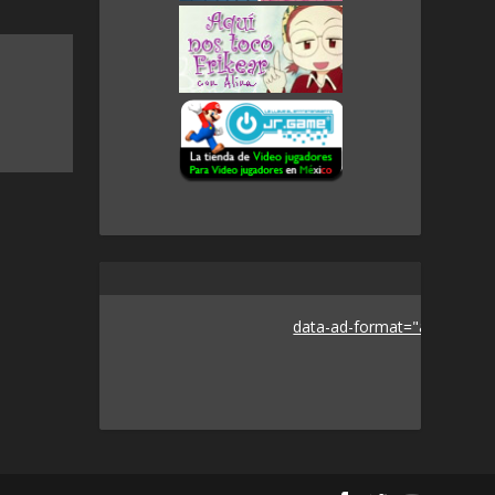
data-ad-format="auto">