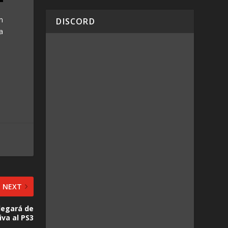
m
DISCORD
a
NEXT
legará de
va al PS3