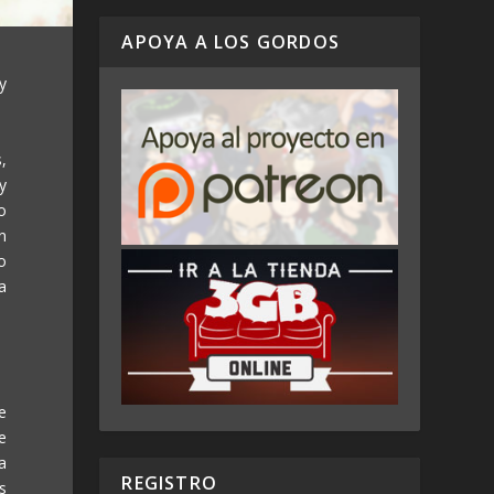
APOYA A LOS GORDOS
y
,
 y
o
n
o
a
e
e
a
REGISTRO
s