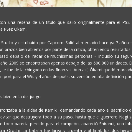
on una reseña de un título que salió originalmente para el PS2 
 la PSN:
Ōkami
.
 Studio y distribuido por Capcom. Salió al mercado hace ya 7 añotes
con brazos bien abiertos por parte de la crítica, obteniendo resultados
asó debajo del radar de muchísimas personas – incluido su segur
el año 2009 se encontraban apenas debajo de las 600,000 unidades. E
 le fue de la chingada en las finanzas. Aun así,
Ōkami
quedó marcad
port para el Wii, y 4 años después, su versión en alta definición par
 bien en la del juego.
rorizaba a la aldea de Kamiki, demandando cada año el sacrificio d
 evitar que destruyera todo a su paso, hasta que el guerrero Nagi s
o todo parecía perdido para el campeón, apareció Shiranui, una lob
a Orochi. La batalla fue larga y cruenta y al final, los dos héroe