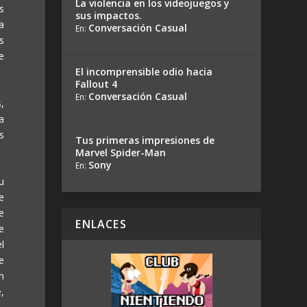
La violencia en los videojuegos y
s
sus impactos.
a
Conversación Casual
En:
s
e
El incomprensible odio hacia
Fallout 4
Conversación Casual
En:
,
a
s
Tus primeras impresiones de
Marvel Spider-Man
Sony
En:
u
e
e
ENLACES
e
l
e
n
,