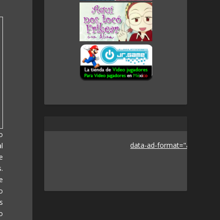
o
data-ad-format="auto">
l
e
.
e
o
s
o