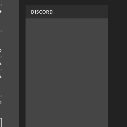
a
e
DISCORD
o
o
e
.
e
.
o
s