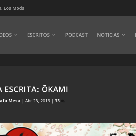
s. Los Mods
IDEOS
ESCRITOS
PODCAST
NOTICIAS
 ESCRITA: ŌKAMI
afa Mesa
|
Abr 25, 2013
|
33