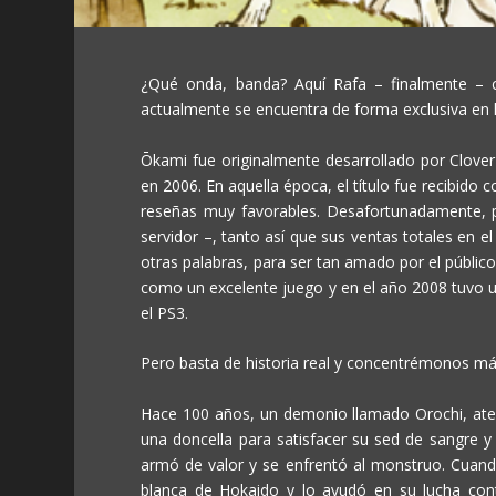
¿Qué onda, banda? Aquí Rafa – finalmente – c
actualmente se encuentra de forma exclusiva en
Ōkami
fue originalmente desarrollado por Clover
en 2006. En aquella época, el título fue recibido 
reseñas muy favorables. Desafortunadamente, p
servidor –, tanto así que sus ventas totales en 
otras palabras, para ser tan amado por el público,
como un excelente juego y en el año 2008 tuvo un 
el PS3.
Pero basta de historia real y concentrémonos más
Hace 100 años, un demonio llamado Orochi, ater
una doncella para satisfacer su sed de sangre y
armó de valor y se enfrentó al monstruo. Cuand
blanca de Hokaido y lo ayudó en su lucha contr