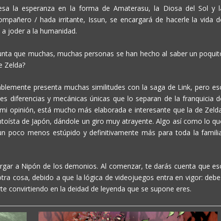
gresa la esperanza en la forma de Amaterasu, la Diosa del Sol y l
ompañero / hada irritante, Issun, se encargará de hacerle la vida d
a joder a la humanidad.
gunta que muchas, muchas personas se han hecho al saber un poquit
de
Zelda
?
ablemente presenta muchas similitudes con la saga de Link, pero es
tes diferencias y mecánicas únicas que lo separan de la franquicia d
 mi opinión, está mucho más elaborada e interesante que la de Zelda
toísta de Japón, dándole un giro muy atrayente. Algo así como lo qu
un poco menos estúpido y definitivamente más para toda la familia
rgar a Nipón de los demonios. Al comenzar, te darás cuenta que es
otra cosa, debido a que la lógica de videojuegos entra en vigor: debe
te convirtiendo en la deidad de leyenda que se supone eres.