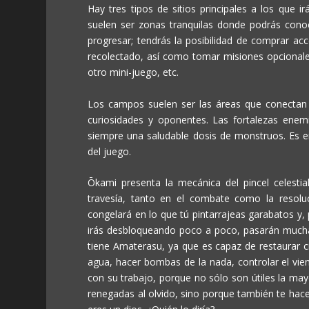
Hay tres tipos de sitios principales a los que 
suelen ser zonas tranquilas donde podrás cono
progresar; tendrás la posibilidad de comprar 
recolectado, así como tomar misiones opcionale
otro mini-juego, etc.
Los campos suelen ser las áreas que conectan l
curiosidades y oponentes. Las fortalezas ene
siempre una saludable dosis de monstruos. Es en 
del juego.
Ōkami
presenta la mecánica del pincel celestial
travesía, tanto en el combate como la resoluc
congelará en lo que tú pintarrajeas garabatos y,
irás desbloqueando poco a poco, pasarán mucha
tiene Amaterasu, ya que es capaz de restaurar cie
agua, hacer bombas de la nada, controlar el vien
con su trabajo, porque no sólo son útiles la may
renegadas al olvido, sino porque también te hac