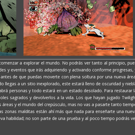
menzar a explorar el mundo. No podrás ver tanto al principio, pue
des y eventos que irás adquiriendo y activando conforme progresas, 
 antes de que puedas moverte con plena soltura por una nueva área
 llegas a un sitio inexplorado, este estará lleno de oscuridad y niebl
abrá personas y todo estará en un estado desolado. Para restaurar l
rboles sagrados y devolverlos a la vida. Los que hayan jugado
Twilig
as áreas y el mundo del crepúsculo, mas no vas a pasarte tanto tiemp
Las zonas malditas están ahí más que nada para enseñarte una nuev
a habilidad; no son parte de una prueba y al poco tiempo podrás ve