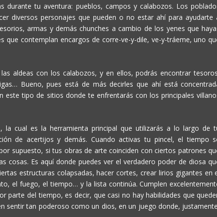
irás durante tu aventura: pueblos, campos y calabozos. Los poblado
cer diversos personajes que pueden o no estar ahí para ayudarte 
accesorios, armas y demás chunches a cambio de los yenes que haya
s que contemplan encargos de corre-ve-y-dile, ve-y-tráeme, uno qu
as aldeas con los calabozos, y en ellos, podrás encontrar tesoros
migas… Bueno, pues está de más decirles que ahí está concentrad
este tipo de sitios donde te enfrentarás con los principales villano
, la cual es la herramienta principal que utilizarás a lo largo de t
ión de acertijos y demás. Cuando activas tu pincel, el tiempo s
 por supuesto, si tus obras de arte coinciden con ciertos patrones qu
s cosas. Es aquí donde puedes ver el verdadero poder de diosa qu
rtas estructuras colapsadas, hacer cortes, crear lirios gigantes en e
to, el fuego, el tiempo… y la lista continúa. Cumplen excelentement
or parte del tiempo, es decir, que casi no hay habilidades que quede
en sentir tan poderoso como un dios, en un juego donde, justamente