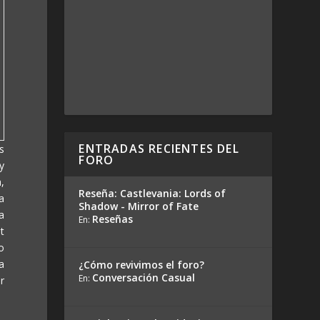
ENTRADAS RECIENTES DEL
s
FORO
y
,
Reseña: Castlevania: Lords of
a
Shadow - Mirror of Fate
a
Reseñas
En:
ht
o
a
¿Cómo revivimos el foro?
Conversación Casual
En:
r