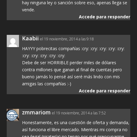
hay ninguna ley o sanción sobre eso, apenas llega se
vende.
Accede para responder
Kaabii
el 19 noviembre, 2014 a las 9:18
HAYYY pobrecitas compañías :cry: :cry: :cry: :cry: :cry:
:cry: :cry: :cry: :cry: :cry:
Debe de ser HORRIBLE perder miles de dólares
contra millones que ganan al final de cuentas pero
bueno jamás lo pensé así seré más lindo con mis
amigas las compañías :-)
Accede para responder
zmmariom
el 19 noviembre, 2014 a las 7:52
Honestamente, es una cuestión de oferta y demanda,
así funciona el libre mercado. Mientras mi compra no
sea ilegal (piratería) no tengo por qué preocuparme,