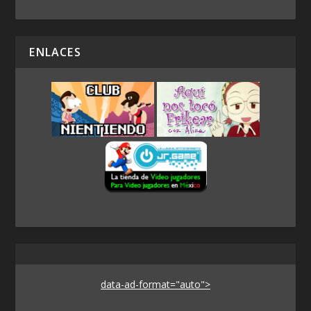
ENLACES
data-ad-format="auto">