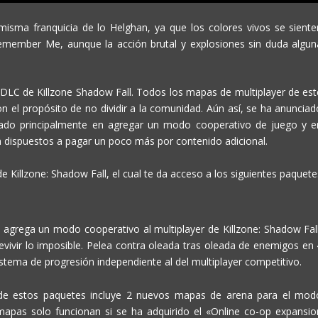
misma franquicia de lo Helghan, ya que los colores vivos se siente
emember Me, aunque la acción brutal y explosiones sin duda algun
DLC de Killzone Shadow Fall. Todos los mapas de multiplayer de est
on el propósito de no dividir a la comunidad. Aún así, se ha anunciad
ocado principalmente en agregar un modo cooperativo de juego y e
n dispuestos a pagar un poco más por contenido adicional.
 Killzone: Shadow Fall, el cual te da acceso a los siguientes paquete
agrega un modo cooperativo al multiplayer de Killzone: Shadow Fall
vivir lo imposible. Pelea contra oleada tras oleada de enemigos en 
stema de progresión independiente al del multiplayer competitivo.
e estos paquetes incluye 2 nuevos mapas de arena para el mod
mapas solo funcionan si se ha adquirido el «Online co-op expansio