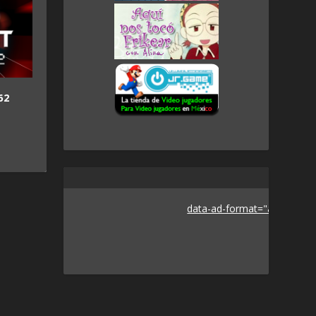
62
data-ad-format="auto">