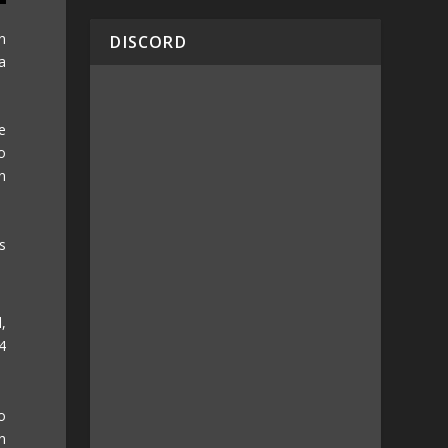
n
DISCORD
a
e
o
n
s
,
4
o
n