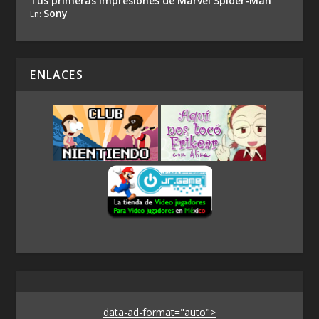
Tus primeras impresiones de Marvel Spider-Man
Sony
En:
ENLACES
data-ad-format="auto">