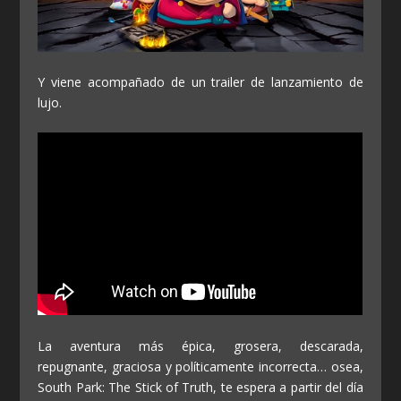
Y viene acompañado de un trailer de lanzamiento de
lujo.
La aventura más épica, grosera, descarada,
repugnante, graciosa y políticamente incorrecta… osea,
South Park: The Stick of Truth, te espera a partir del día