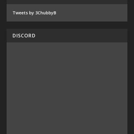
Tweets by 3ChubbyB
DISCORD