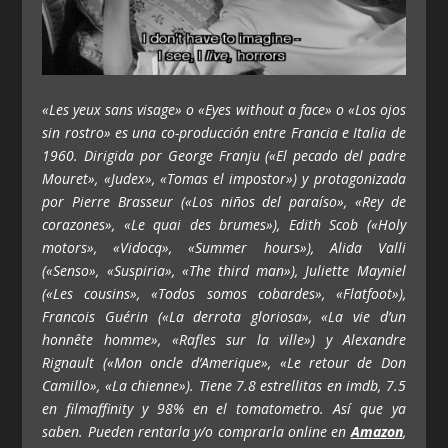
«Les yeux sans visage» o «Eyes without a face» o «Los ojos
sin rostro» es una co-producción entre Francia e Italia de
1960. Dirigida por George Franju («El pecado del padre
Mouret», «Judex», «Tomas el impostor») y protagonizada
por Pierre Brasseur («Los niños del paraíso», «Rey de
corazones», «Le quai des brumes»), Edith Scob («Holy
motors», «Vidocq», «Summer hours»), Alida Valli
(«Senso», «Suspiria», «The third man»), Juliette Mayniel
(«Les cousins», «Todos somos cobardes», «Flatfoot»),
Francois Guérin («La derrota gloriosa», «La vie d’un
honnête homme», «Rafles sur la ville») y Alexandre
Rignault («Mon oncle d’Amerique», «Le retour de Don
Camillo», «La chienne»). Tiene 7.8 estrellitas en imdb, 7.5
en filmaffinity y 98% en el tomatometro. Así que ya
saben. Pueden rentarla y/o comprarla online en
Amazon
,