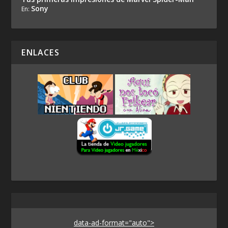
Sony
En:
ENLACES
data-ad-format="auto">