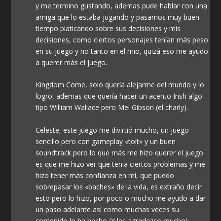
y me termino gustando, ademas pude hablar con una
amiga que lo estaba jugando y pasamos muy buen
tiempo platicando sobre sus decisiones y mis
decisiones, como ciertos personajes tenían más peso
en su juego y no tanto en el mio, quizá eso me ayudo
a querer más el juego.
Kingdom Come, solo quería alejarme del mundo y lo
logro, ademas que quería hacer un acento Irish algo
tipo William Wallace pero Mel Gibson (el charly).
Celeste, este juego me divirtió mucho, un juego
sencillo pero con gameplay «toit» y un buen
soundtrack pero lo que más me hizo querer el juego
es que me hizo ver que tenia ciertos problemas y me
hizo tener más confianza en mí, que puedo
sobrepasar los «baches» de la vida, es extraño decir
esto pero lo hizo, por poco o mucho me ayudo a dar
un paso adelante así como muchas veces su
contenido lo ha hecho (Y les agradezco mucho).