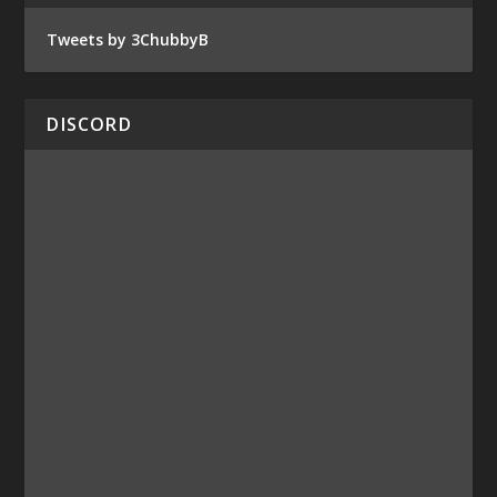
Tweets by 3ChubbyB
DISCORD