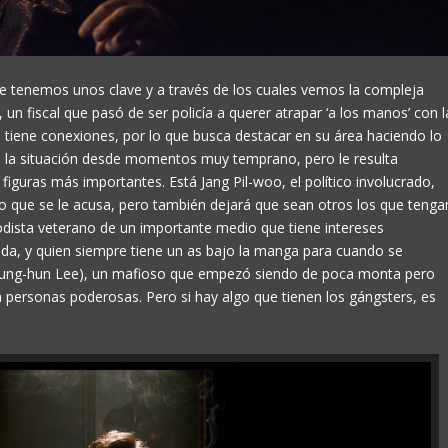
e tenemos unos clave y a través de los cuales vemos la compleja
n fiscal que pasó de ser policía a querer atrapar ‘a los manos’ con l
 tiene conexiones, por lo que busca destacar en su área haciendo lo
de la situación desde momentos muy temprano, pero le resulta
s figuras más importantes. Está Jang Pil-woo, el político involucrado,
 que se le acusa, pero también dejará que sean otros los que tenga
odista veterano de un importante medio que tiene intereses
da, y quien siempre tiene un as bajo la manga para cuando se
Byung-hun Lee), un mafioso que empezó siendo de poca monta pero
 personas poderosas. Pero si hay algo que tienen los gángsters, es