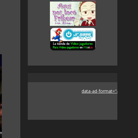
data-ad-format="auto">