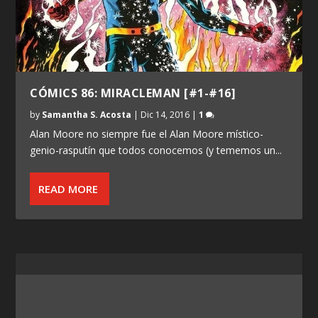
CÓMICS 86: MIRACLEMAN [#1-#16]
by
Samantha S. Acosta
|
Dic 14, 2016
|
1
Alan Moore no siempre fue el Alan Moore místico-
genio-rasputín que todos conocemos (y tememos un...
READ MORE