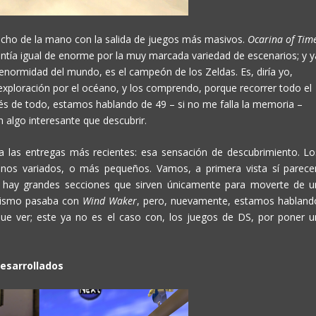
ucho de la mano con la salida de juegos más masivos.
Ocarina of Tim
ntía igual de enorme por la muy marcada variedad de escenarios; y y
a enormidad del mundo, es el campeón de los Zeldas. Es, diría yo,
xploración por el océano, y los comprendo, porque recorrer todo el
és de todo, estamos hablando de 49 – si no me falla la memoria –
 algo interesante que descubrir.
 a las entregas más recientes: esa sensación de descubrimiento. Lo
os variados, o más pequeños. Vamos, a primera vista sí parece
 hay grandes secciones que sirven únicamente para moverte de u
 mismo pasaba con
Wind Waker
, pero, nuevamente, estamos habland
que ver; este ya no es el caso con, los juegos de DS, por poner u
desarrollados