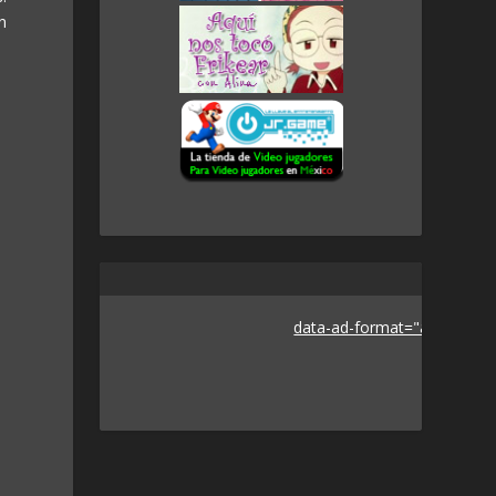
on
data-ad-format="auto">