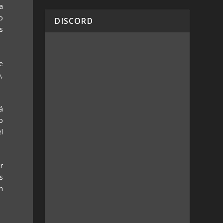
a
o
DISCORD
s
e
,
á
o
l
r
s
n
: