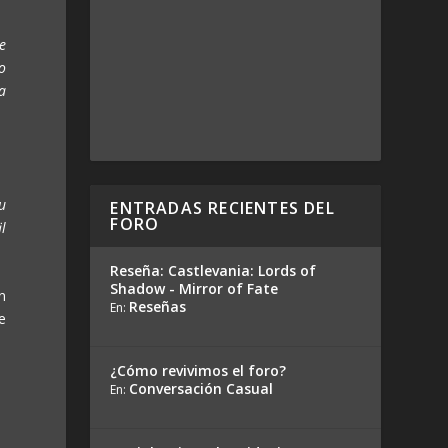
e
o
a
u
ENTRADAS RECIENTES DEL
FORO
l
Reseña: Castlevania: Lords of
Shadow - Mirror of Fate
n
Reseñas
En:
e
¿Cómo revivimos el foro?
Conversación Casual
En: