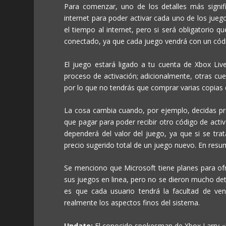
Para comenzar, uno de los detalles más signif
internet para poder activar cada uno de los jue
el tiempo al internet, pero si será obligatorio 
conectado, ya que cada juego vendrá con un códig
El juego estará ligado a tu cuenta de Xbox Liv
proceso de activación; adicionalmente, otras cu
por lo que no tendrás que comprar varias copias d
La cosa cambia cuando, por ejemplo, decidas pres
que pagar para poder recibir otro código de activ
dependerá del valor del juego, ya que si se trat
precio sugerido total de un juego nuevo. En res
Se menciono que Microsoft tiene planes para of
sus juegos en linea, pero no se dieron mucho de
es que cada usuario tendrá la facultad de ven
realmente los aspectos finos del sistema.
Update:
El conocido spokesman de Xbox Larry «M