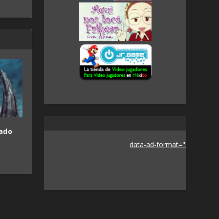
sado
data-ad-format="auto">