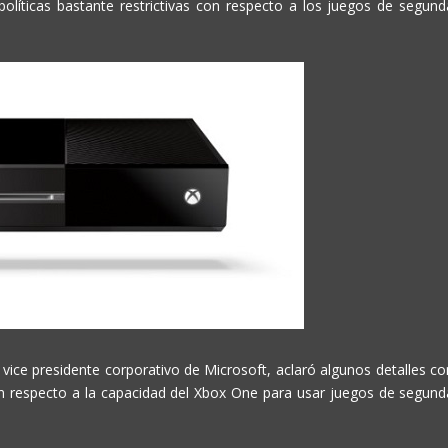
olíticas bastante restrictivas con respecto a los juegos de segund
 vice presidente corporativo de Microsoft, aclaró algunos detalles co
on respecto a la capacidad del Xbox One para usar juegos de segund