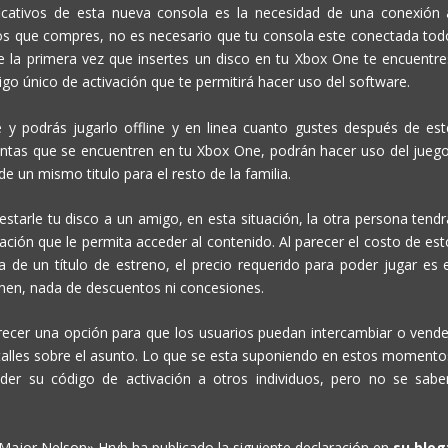
icativos de esta nueva consola es la necesidad de una conexión 
gos que compres, no es necesario que tu consola este conectada tod
que la primera vez que insertes un disco en tu Xbox One te encuentre
o único de activación que te permitirá hacer uso del software.
e y podrás jugarlo offline y en linea cuanto gustes después de est
entas que se encuentren en tu Xbox One, podrán hacer uso del juego
e un mismo titulo para el resto de la familia.
tarle tu disco a un amigo, en esta situación, la otra persona tendr
ación que le permita acceder al contenido. Al parecer el costo de est
a de un título de estreno, el precio requerido para poder jugar es e
umen, nada de descuentos ni concesiones.
recer una opción para que los usuarios puedan intercambiar o vende
talles sobre el asunto. Lo que se esta suponiendo en estos momento
der su código de activación a otros individuos, pero no se sabe
ajor Nelson» Hryb ha publicado la siguiente declaración en
su blog