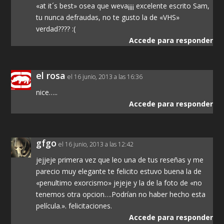
«at it´s best» osea que weva¡¡¡¡ excelente escrito Sam,
tu nunca defraudas, no te gusto la de «VHS»
verdad???? :(
Accede para responder
el rosa
el 16 junio, 2013 a las 16:36
nice…..
Accede para responder
gfgo
el 16 junio, 2013 a las 12:42
jejjeje primera vez que leo una de tus reseñas y me
parecio muy elegante te felicito estuvo buena la de
«penultimo exorcismo» jejeje y la de la foto de «no
tenemos otra opcion….Podrían no haber hecho esta
película.». felicitaciones.
Accede para responder