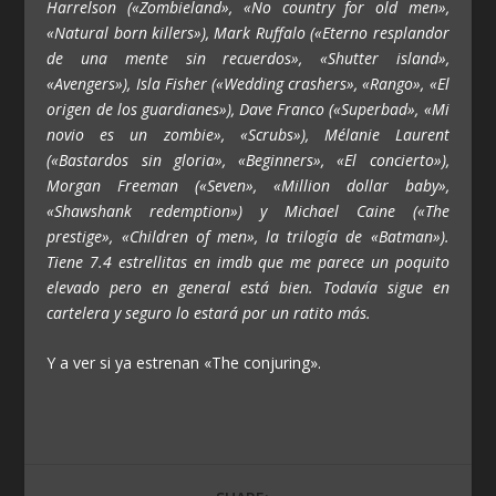
Harrelson («Zombieland», «No country for old men»,
«Natural born killers»), Mark Ruffalo («Eterno resplandor
de una mente sin recuerdos», «Shutter island»,
«Avengers»), Isla Fisher («Wedding crashers», «Rango», «El
origen de los guardianes»), Dave Franco («Superbad», «Mi
novio es un zombie», «Scrubs»), Mélanie Laurent
(«Bastardos sin gloria», «Beginners», «El concierto»),
Morgan Freeman («Seven», «Million dollar baby»,
«Shawshank redemption») y Michael Caine («The
prestige», «Children of men», la trilogía de «Batman»).
Tiene 7.4 estrellitas en imdb que me parece un poquito
elevado pero en general está bien. Todavía sigue en
cartelera y seguro lo estará por un ratito más.
Y a ver si ya estrenan «The conjuring».