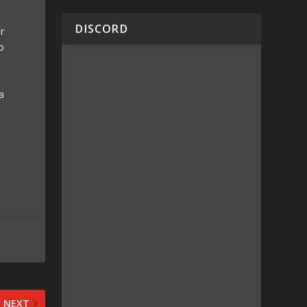
DISCORD
r
o
 a
NEXT