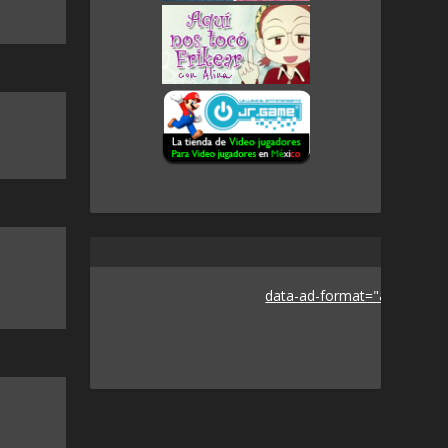
data-ad-format="auto">