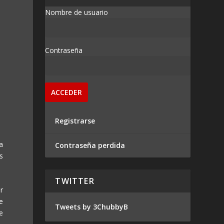
Nombre de usuario
Contraseña
Registrarse
a
Contraseña perdida
s
TWITTER
r
e
Tweets by 3ChubbyB
e